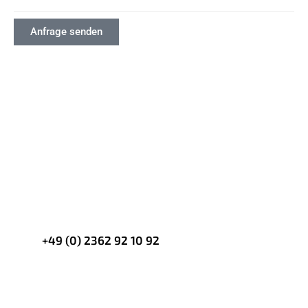
Anfrage senden
Sie hätten gerne eine
Beratung?
Rufen Sie uns an!
+49 (0) 2362 92 10 92
Schreiben Sie uns per Mail