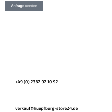
Anfrage senden
Sie hätten gerne eine
Beratung?
Rufen Sie uns an!
+49 (0) 2362 92 10 92
Schreiben Sie uns per Mail
verkauf@huepfburg-store24.de