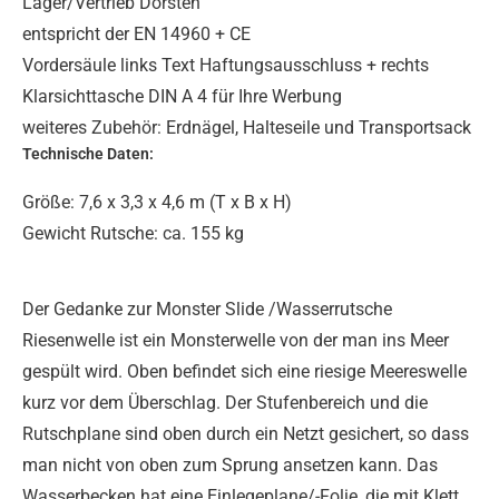
Lager/Vertrieb Dorsten
entspricht der EN 14960 + CE
Vordersäule links Text Haftungsausschluss + rechts
Klarsichttasche DIN A 4 für Ihre Werbung
weiteres Zubehör: Erdnägel, Halteseile und Transportsack
Technische Daten:
Größe: 7,6 x 3,3 x 4,6 m (T x B x H)
Gewicht Rutsche: ca. 155 kg
Der Gedanke zur Monster Slide /Wasserrutsche
Riesenwelle ist ein Monsterwelle von der man ins Meer
gespült wird. Oben befindet sich eine riesige Meereswelle
kurz vor dem Überschlag. Der Stufenbereich und die
Rutschplane sind oben durch ein Netzt gesichert, so dass
man nicht von oben zum Sprung ansetzen kann. Das
Wasserbecken hat eine Einlegeplane/-Folie, die mit Klett